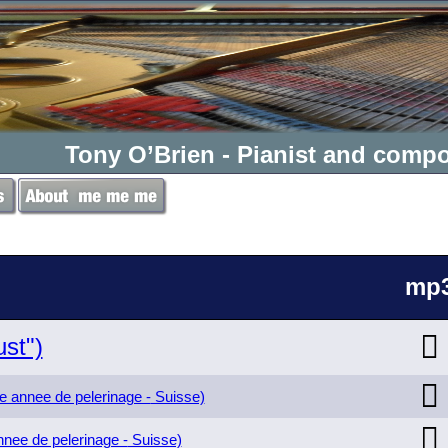
Tony O’Brien -
Pianist and compo
mp

st")

e annee de pelerinage -
Suisse)

nnee de pelerinage -
Suisse)