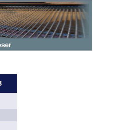
ser
3