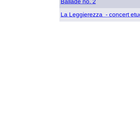
Ballade no. 2
La Leggierezza -
concert etu