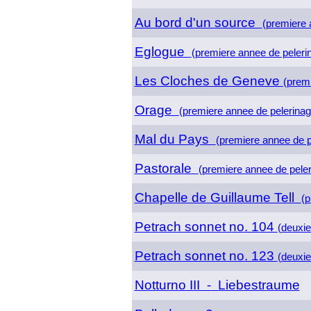
Au bord d'un source
(premiere 
Eglogue
(premiere annee de peleri
Les Cloches de Geneve
(premi
Orage
(premiere annee de pelerinag
Mal du Pays
(premiere annee de p
Pastorale
(premiere annee de peler
Chapelle de Guillaume Tell
(p
Petrach sonnet no. 104
(deuxi
Petrach sonnet no. 123
(deuxi
Notturno III -
Liebestraume