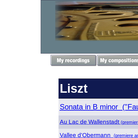
Liszt
Sonata in B minor ("Fau
Au Lac de Wallenstadt
(premier
Vallee d'Obermann
(premiere a